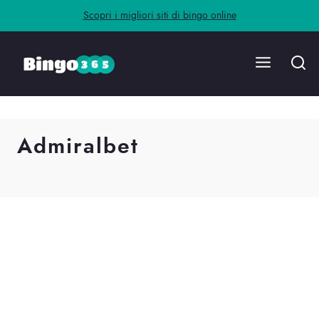
Scopri i migliori siti di bingo online
Admiralbet