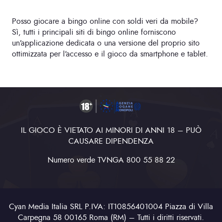
Posso giocare a bingo online con soldi veri da mobile?
Sì, tutti i principali
siti di bingo online
forniscono
un’applicazione dedicata o una versione del proprio sito
ottimizzata per l’accesso e il gioco da smartphone e tablet.
IL GIOCO È VIETATO AI MINORI DI ANNI 18 – PUÒ
CAUSARE DIPENDENZA
Numero verde TVNGA 800 55 88 22
Cyan Media Italia SRL P.IVA: IT10856401004 Piazza di Villa
Carpegna 58 00165 Roma (RM) – Tutti i diritti riservati.