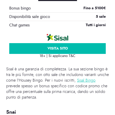
Bonus bingo
Fino a 5100€
Disponibilità sale gioco
5 sale
Chat games
Tutti i giorni
VISITA SITO
18+ | Si applicano T&C
Sisal è una garanzia di completezza. La sua sezione bingo è
tra le più fornite, con otto sale che includono varianti uniche
come l’Housey Bingo. Per i nuovi iscritti,
Sisal Bingo
prevede spesso un bonus specifico con codice promo che
offre una percentuale sulla prima ricarica, dando un solido
punto di partenza.
Snai