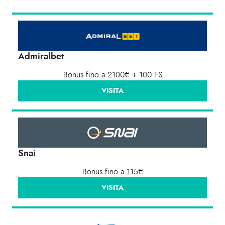
Admiralbet
Bonus fino a 2100€ + 100 FS
VISITA
Snai
Bonus fino a 115€
VISITA