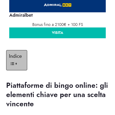
Admiralbet
Bonus fino a 2100€ + 100 FS
VISITA
Indice
Piattaforme di bingo online: gli
elementi chiave per una scelta
vincente