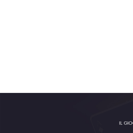
IL GI