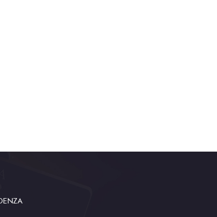
NDENZA