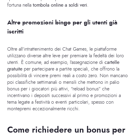
fortuna nella
tombola online a soldi veri
.
Altre promozioni bingo per gli utenti già
iscritti
Oltre all’intrattenimento dei Chat Games, le piattaforme
utilizzano diverse altre leve per premiare la fedeltà dei loro
utenti. È comune, ad esempio, l’assegnazione di
cartelle
gratuite
per partecipare a partite speciali, che offrono la
possibilità di vincere premi reali a costo zero. Non mancano
poi classifiche settimanali o mensili che mettono in palio
bonus per i giocatori più attivi, “reload bonus” che
incentivano i depositi successivi al primo e promozioni a
tema legate a festività o eventi particolari, spesso con
montepremi eccezionalmente ricchi.
Come richiedere un bonus per