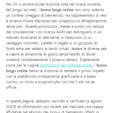
Per chi si avventura per la prima volta nel vivace universo
del bingo sul web, i
bonus bingo online
non sono soltanto
un cortese omaggio di benvenuto, ma rappresentano la vera
e propria chiave d’accesso per un’approccio all’esplorazione
senza pari. Queste promozioni, messe a punto con astuzia
dai concessionari con licenza ADM per distinguersi in un
mercato brulicante di alternative, si traducono in un
vantaggio concreto: cartelle in regalo o un gruzzolo di
fondi extra per sedersi ai tavoli virtuali, testare le diverse sale
e capire le dinamiche di gioco senza l’assillo di dover
investire immediatamente il proprio denaro. Esattamente
come per le cugine
promozioni per tombola online
, i
bonus
bingo online
hanno la missione di rendere il primo impatto
con la piattaforma un’esperienza gratificante e a basso
rischio, un invito a scoprire tutto ciò che il sito ha da
offrire.
In queste pagine, abbiamo raccolto e verificato (a agosto
2025) le informazioni più recenti per tracciare una mappa
affidabile nel labirinto dei bonus di benvenuto offerti in