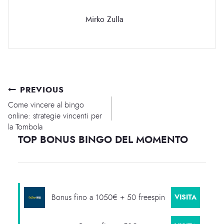
Mirko Zulla
PREVIOUS
Come vincere al bingo
online: strategie vincenti per
la Tombola
TOP BONUS BINGO DEL MOMENTO
Bonus fino a 1050€ + 50 freespin
VISITA