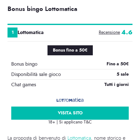
Bonus bingo Lottomatica
4.6
Lottomatica
Recensione
Bonus fino a 50€
Bonus bingo
Fino a 50€
Disponibilità sale gioco
5 sale
Chat games
Tutti i giorni
VISITA SITO
18+ | Si applicano T&C
La proposta di benvenuto di
Lottomatica
, nome storico e