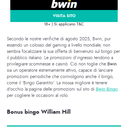
VISITA SITO
18+ | Si applicano T&C
Secondo le nostre verifiche di agosto 2025, Bwin, pur
essendo un colosso del gaming a livello mondiale, non
sembra focalizzare la sua offerta di benvenuto sul bingo per
il pubblico italiano. Le promozioni d’ingresso tendono a
privilegiare scommesse e casinò. Ciò non toglie che
Bwin
sia un operatore estremamente attivo, capace di lanciare
promozioni periodiche che coinvolgono anche il bingo,
come il ‘Bingo Garantito’. La mossa migliore è tenere
d’occhio la pagina delle promozioni sul sito di
Bwin Bingo
per cogliere le occasioni al volo.
Bonus bingo William Hill