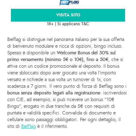
VISITA SITO
18+ | Si applicano T&C
Betflag si distingue nel panorama italiano per la sua offerta
di benvenuto modulare e ricca di opzioni, bingo incluso.
Spesso è disponibile un
Welcome Bonus del 50% sul
primo versamento (minimo 5€ o 10€), fino a 50€
, che si
attiva con un codice promozionale al deposito. Il bonus
viene sbloccato dopo aver giocato una volta l’importo
versato e richiede a sua volta un turnover di 1x, con
scadenza a 7 giorni. Il vero punto di forza di Betflag sono i
bonus senza deposito legati alla registrazione
: iscrivendosi
con CIE, ad esempio, si può ricevere un bonus “10€
Bingo”, erogato in due tranche da 5€ con requisiti di
puntata e validità specifici. Convalida di documento e
cellulare sono passaggi obbligatori. Per ogni dettaglio, il
sito di
BetFlag
è il riferimento.