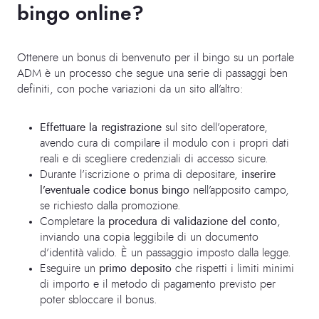
bingo online?
Ottenere un bonus di benvenuto per il bingo su un portale
ADM è un processo che segue una serie di passaggi ben
definiti, con poche variazioni da un sito all’altro:
Effettuare la registrazione
sul sito dell’operatore,
avendo cura di compilare il modulo con i propri dati
reali e di scegliere credenziali di accesso sicure.
Durante l’iscrizione o prima di depositare,
inserire
l’eventuale codice bonus bingo
nell’apposito campo,
se richiesto dalla promozione.
Completare la
procedura di validazione del conto
,
inviando una copia leggibile di un documento
d’identità valido. È un passaggio imposto dalla legge.
Eseguire un
primo deposito
che rispetti i limiti minimi
di importo e il metodo di pagamento previsto per
poter sbloccare il bonus.