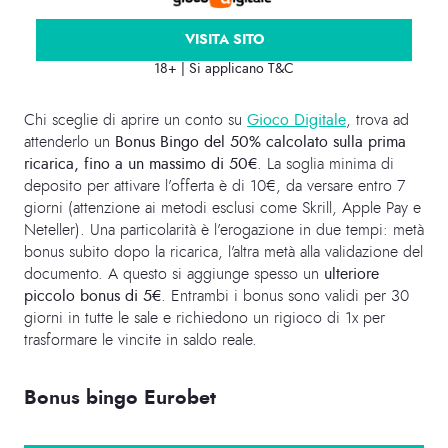
VISITA SITO
18+ | Si applicano T&C
Chi sceglie di aprire un conto su
Gioco Digitale
, trova ad
attenderlo un
Bonus Bingo del 50% calcolato sulla prima
ricarica, fino a un massimo di 50€
. La soglia minima di
deposito per attivare l’offerta è di 10€, da versare entro 7
giorni (attenzione ai metodi esclusi come Skrill, Apple Pay e
Neteller). Una particolarità è l’erogazione in due tempi: metà
bonus subito dopo la ricarica, l’altra metà alla validazione del
documento. A questo si aggiunge spesso un
ulteriore
piccolo bonus di 5€
. Entrambi i bonus sono validi per 30
giorni in tutte le sale e richiedono un rigioco di 1x per
trasformare le vincite in saldo reale.
Bonus bingo Eurobet