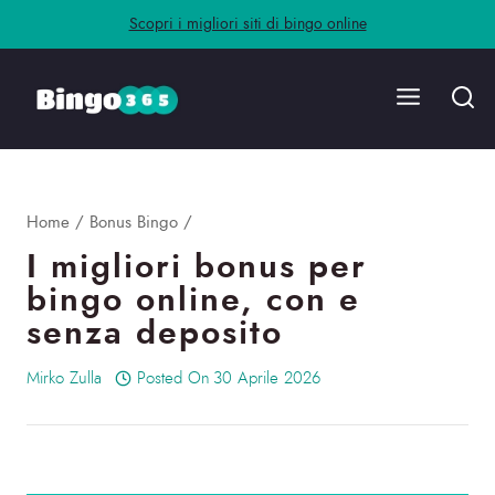
Scopri i migliori siti di bingo online
Home
/
Bonus Bingo
/
I migliori bonus per
bingo online, con e
senza deposito
Mirko Zulla
Posted On
30 Aprile 2026