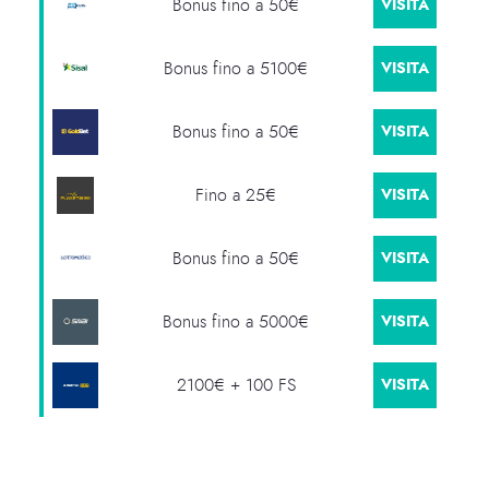
Bonus fino a 50€
VISITA
Bonus fino a 5100€
VISITA
Bonus fino a 50€
VISITA
Fino a 25€
VISITA
Bonus fino a 50€
VISITA
Bonus fino a 5000€
VISITA
2100€ + 100 FS
VISITA