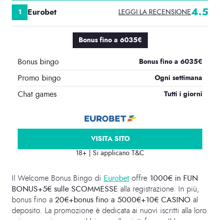
4.5
Eurobet
LEGGI LA RECENSIONE
Bonus fino a 6035€
Bonus bingo
Bonus fino a 6035€
Promo bingo
Ogni settimana
Chat games
Tutti i giorni
VISITA SITO
18+ | Si applicano T&C
Il Welcome Bonus Bingo di
Eurobet
offre
1000€ in FUN
BONUS+5€ sulle SCOMMESSE
alla registrazione. In più,
bonus fino a
20€+bonus fino a 5000€+10€ CASINO
al
deposito. La promozione è dedicata ai nuovi iscritti alla loro