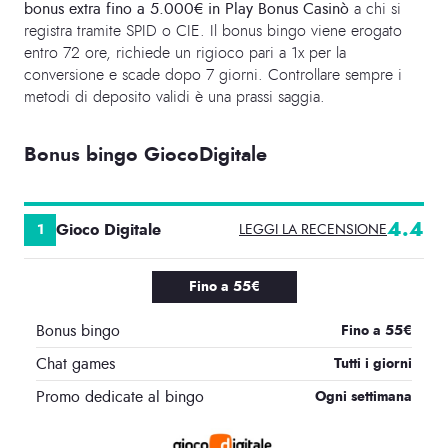
bonus extra fino a 5.000€ in Play Bonus Casinò
a chi si
registra tramite SPID o CIE. Il bonus bingo viene erogato
entro 72 ore, richiede un rigioco pari a 1x per la
conversione e scade dopo 7 giorni. Controllare sempre i
metodi di deposito validi è una prassi saggia.
Bonus bingo GiocoDigitale
4.4
Gioco Digitale
LEGGI LA RECENSIONE
Fino a 55€
Bonus bingo
Fino a 55€
Chat games
Tutti i giorni
Promo dedicate al bingo
Ogni settimana