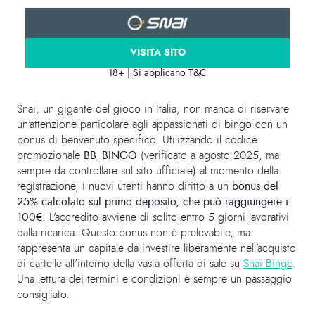
VISITA SITO
18+ | Si applicano T&C
Snai, un gigante del gioco in Italia, non manca di riservare
un’attenzione particolare agli appassionati di bingo con un
bonus di benvenuto specifico. Utilizzando il codice
promozionale
BB_BINGO
(verificato a agosto 2025, ma
sempre da controllare sul sito ufficiale) al momento della
registrazione, i nuovi utenti hanno diritto a un
bonus del
25% calcolato sul primo deposito, che può raggiungere i
100€
. L’accredito avviene di solito entro 5 giorni lavorativi
dalla ricarica. Questo bonus non è prelevabile, ma
rappresenta un capitale da investire liberamente nell’acquisto
di cartelle all’interno della vasta offerta di sale su
Snai Bingo
.
Una lettura dei termini e condizioni è sempre un passaggio
consigliato.