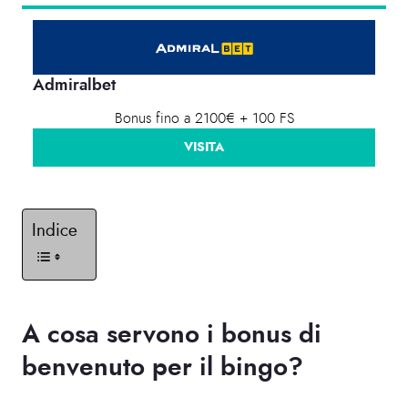
Admiralbet
Bonus fino a 2100€ + 100 FS
VISITA
Indice
A cosa servono i bonus di
benvenuto per il bingo?