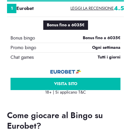
4.5
Eurobet
LEGGI LA RECENSIONE
Bonus fino a 6035€
Bonus bingo
Bonus fino a 6035€
Promo bingo
Ogni settimana
Chat games
Tutti i giorni
VISITA SITO
18+ | Si applicano T&C
Come giocare al Bingo su
Eurobet?