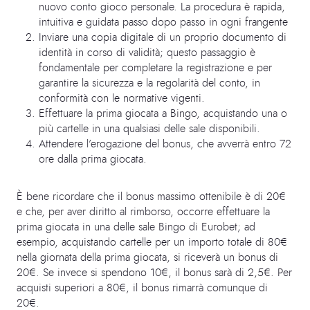
nuovo conto gioco personale. La procedura è rapida,
intuitiva e guidata passo dopo passo in ogni frangente
Inviare una copia digitale di un proprio documento di
identità in corso di validità; questo passaggio è
fondamentale per completare la registrazione e per
garantire la sicurezza e la regolarità del conto, in
conformità con le normative vigenti.
Effettuare la prima giocata a Bingo, acquistando una o
più cartelle in una qualsiasi delle sale disponibili.
Attendere l’erogazione del bonus, che avverrà entro 72
ore dalla prima giocata.
È bene ricordare che il bonus massimo ottenibile è di 20€
e che, per aver diritto al rimborso, occorre effettuare la
prima giocata in una delle sale Bingo di Eurobet; ad
esempio, acquistando cartelle per un importo totale di 80€
nella giornata della prima giocata, si riceverà un bonus di
20€. Se invece si spendono 10€, il bonus sarà di 2,5€. Per
acquisti superiori a 80€, il bonus rimarrà comunque di
20€.