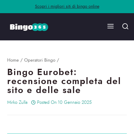
Scopri i migliori siti di bingo online
Home
/
Operatori Bingo
/
Bingo Eurobet:
recensione completa del
sito e delle sale
Mirko Zulla
Posted On
10 Gennaio 2025