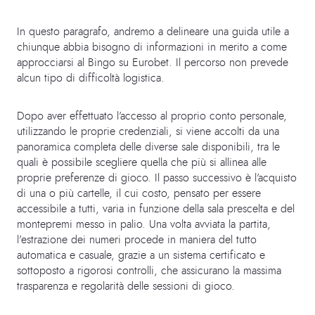
In questo paragrafo, andremo a delineare una guida utile a
chiunque abbia bisogno di informazioni in merito a come
approcciarsi al Bingo su Eurobet. Il percorso non prevede
alcun tipo di difficoltà logistica.
Dopo aver effettuato l’accesso al proprio conto personale,
utilizzando le proprie credenziali, si viene accolti da una
panoramica completa delle diverse sale disponibili, tra le
quali è possibile scegliere quella che più si allinea alle
proprie preferenze di gioco. Il passo successivo è l’acquisto
di una o più cartelle, il cui costo, pensato per essere
accessibile a tutti, varia in funzione della sala prescelta e del
montepremi messo in palio. Una volta avviata la partita,
l’estrazione dei numeri procede in maniera del tutto
automatica e casuale, grazie a un sistema certificato e
sottoposto a rigorosi controlli, che assicurano la massima
trasparenza e regolarità delle sessioni di gioco.