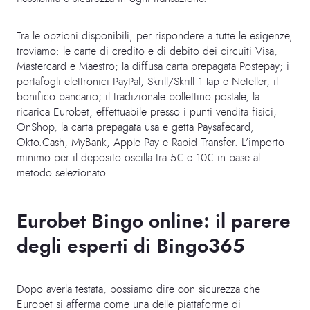
Tra le opzioni disponibili, per rispondere a tutte le esigenze,
troviamo: le carte di credito e di debito dei circuiti Visa,
Mastercard e Maestro; la diffusa carta prepagata Postepay; i
portafogli elettronici PayPal, Skrill/Skrill 1-Tap e Neteller, il
bonifico bancario; il tradizionale bollettino postale, la
ricarica Eurobet, effettuabile presso i punti vendita fisici;
OnShop, la carta prepagata usa e getta Paysafecard,
Okto.Cash, MyBank, Apple Pay e Rapid Transfer. L’importo
minimo per il deposito oscilla tra 5€ e 10€ in base al
metodo selezionato.
Eurobet Bingo online: il parere
degli esperti di Bingo365
Dopo averla testata, possiamo dire con sicurezza che
Eurobet si afferma come una delle piattaforme di