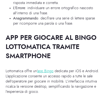
risposta immediata e corretta.
L’Errore
: individuare un errore ortografico nascosto
all’interno di una frase.
Anagrammando
: decifrare una serie di lettere sparse
per ricomporre una parola o una frase.
APP PER GIOCARE AL BINGO
LOTTOMATICA TRAMITE
SMARTPHONE
Lottomatica offre un’
app Bingo
dedicata per iOS e Android.
L’applicazione consente un accesso rapido a tutte le sale
dell’operatore per giocare in mobilità. L’interfaccia intuitiva
ricalca la versione desktop, semplificando la navigazione e
l’esperienza di gioco.