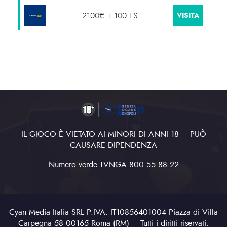
2100€ + 100 FS
VISITA
IL GIOCO È VIETATO AI MINORI DI ANNI 18 – PUÒ
CAUSARE DIPENDENZA
Numero verde TVNGA 800 55 88 22
Cyan Media Italia SRL P.IVA: IT10856401004 Piazza di Villa
Carpegna 58 00165 Roma (RM) – Tutti i diritti riservati.