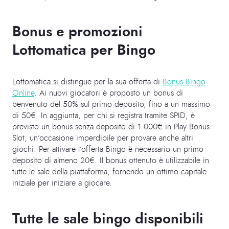
Bonus e promozioni
Lottomatica per Bingo
Lottomatica si distingue per la sua offerta di
Bonus Bingo
Online
. Ai nuovi giocatori è proposto un bonus di
benvenuto del 50% sul primo deposito, fino a un massimo
di 50€. In aggiunta, per chi si registra tramite SPID, è
previsto un bonus senza deposito di 1.000€ in Play Bonus
Slot, un’occasione imperdibile per provare anche altri
giochi. Per attivare l’offerta Bingo è necessario un primo
deposito di almeno 20€. Il bonus ottenuto è utilizzabile in
tutte le sale della piattaforma, fornendo un ottimo capitale
iniziale per iniziare a giocare.
Tutte le sale bingo disponibili