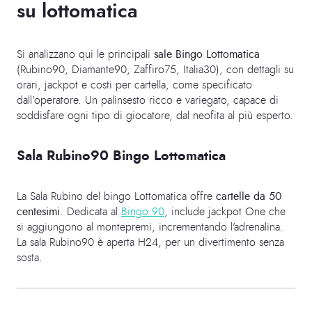
su lottomatica
Si analizzano qui le principali
sale Bingo Lottomatica
(Rubino90, Diamante90, Zaffiro75, Italia30), con dettagli su
orari, jackpot e costi per cartella, come specificato
dall’operatore. Un palinsesto ricco e variegato, capace di
soddisfare ogni tipo di giocatore, dal neofita al più esperto.
Sala Rubino90 Bingo Lottomatica
La Sala Rubino del bingo Lottomatica offre
cartelle da 50
centesimi
. Dedicata al
Bingo 90
, include jackpot One che
si aggiungono al montepremi, incrementando l’adrenalina.
La sala Rubino90 è aperta H24, per un divertimento senza
sosta.