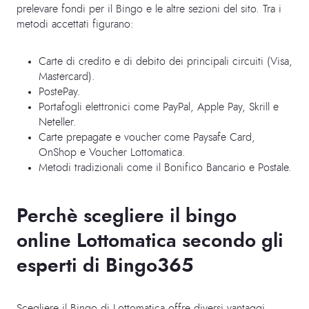
prelevare fondi per il Bingo e le altre sezioni del sito. Tra i
metodi accettati figurano:
Carte di credito e di debito dei principali circuiti (Visa,
Mastercard).
PostePay.
Portafogli elettronici come PayPal, Apple Pay, Skrill e
Neteller.
Carte prepagate e voucher come Paysafe Card,
OnShop e Voucher Lottomatica.
Metodi tradizionali come il Bonifico Bancario e Postale.
Perchè scegliere il bingo
online Lottomatica secondo gli
esperti di Bingo365
Scegliere il Bingo di Lottomatica offre diversi vantaggi.