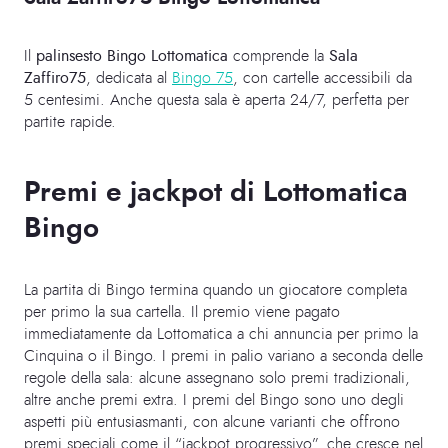
Il
palinsesto Bingo Lottomatica
comprende la
Sala
Zaffiro75
, dedicata al
Bingo 75
, con cartelle accessibili da
5 centesimi. Anche questa sala è aperta 24/7, perfetta per
partite rapide.
Premi e jackpot di Lottomatica
Bingo
La partita di Bingo termina quando un giocatore completa
per primo la sua cartella. Il premio viene pagato
immediatamente da Lottomatica a chi annuncia per primo la
Cinquina o il Bingo. I premi in palio variano a seconda delle
regole della sala: alcune assegnano solo premi tradizionali,
altre anche premi extra. I premi del Bingo sono uno degli
aspetti più entusiasmanti, con alcune varianti che offrono
premi speciali come il “jackpot progressivo”, che cresce nel