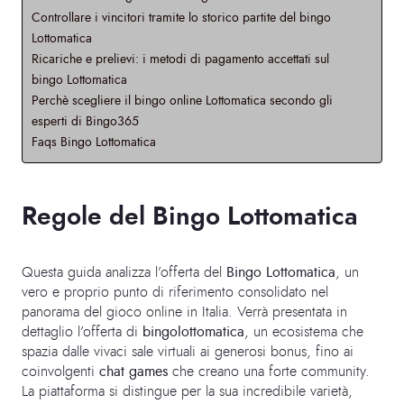
Controllare i vincitori tramite lo storico partite del bingo
Lottomatica
Ricariche e prelievi: i metodi di pagamento accettati sul
bingo Lottomatica
Perchè scegliere il bingo online Lottomatica secondo gli
esperti di Bingo365
Faqs Bingo Lottomatica
Regole del Bingo Lottomatica
Questa guida analizza l’offerta del
Bingo Lottomatica
, un
vero e proprio punto di riferimento consolidato nel
panorama del gioco online in Italia. Verrà presentata in
dettaglio l’offerta di
bingolottomatica
, un ecosistema che
spazia dalle vivaci sale virtuali ai generosi bonus, fino ai
coinvolgenti
chat games
che creano una forte community.
La piattaforma si distingue per la sua incredibile varietà,