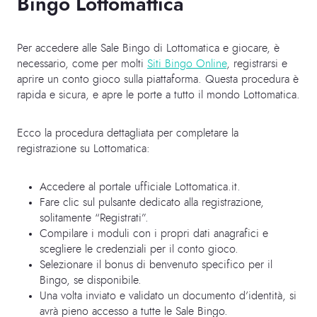
Bingo Lottomattica
Per accedere alle Sale Bingo di Lottomatica e giocare, è
necessario, come per molti
Siti Bingo Online
, registrarsi e
aprire un conto gioco sulla piattaforma. Questa procedura è
rapida e sicura, e apre le porte a tutto il mondo Lottomatica.
Ecco la procedura dettagliata per completare la
registrazione su Lottomatica:
Accedere al portale ufficiale Lottomatica.it.
Fare clic sul pulsante dedicato alla registrazione,
solitamente “Registrati”.
Compilare i moduli con i propri dati anagrafici e
scegliere le credenziali per il conto gioco.
Selezionare il bonus di benvenuto specifico per il
Bingo, se disponibile.
Una volta inviato e validato un documento d’identità, si
avrà pieno accesso a tutte le Sale Bingo.