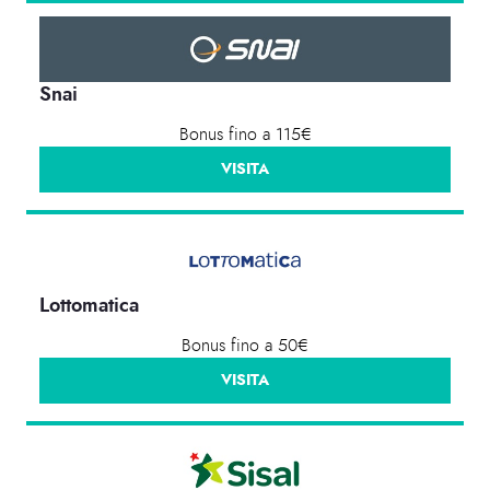
Snai
Bonus fino a 115€
VISITA
Lottomatica
Bonus fino a 50€
VISITA