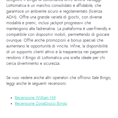
Lottomatica è un marchio consolidato e affidabile, che
garantisce un ambiente sicuro e regolamentato (licenza
ADM). Offre una grande varietà di giochi, con diverse
modalità e premi, inclusi jackpot progressivi che
mantengono alta l’adrenalina. La piattaforma è user-friendly e
compatibile con dispositivi mobili, permettendo di giocare
ovunque. Offre anche promozioni e bonus speciali che
aumentano le opportunità di vincita. Infine, la disponibilità
di un supporto clienti attivo e la trasparenza nei pagamenti
rendono il Bingo di Lottomatica una scelta ideale per chi
cerca divertimento e sicurezza.
Se vuoi vedere anche altri operatori che offrono Sale Bingo,
leggi anche le seguenti recensioni:
Recensione William Hill
Recensione ZonaGioco Bingo