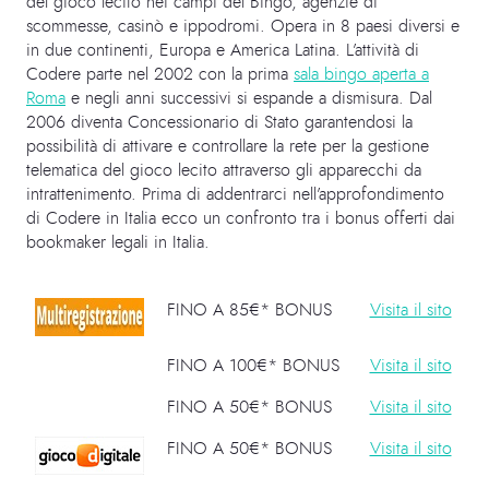
del gioco lecito nei campi del Bingo, agenzie di
scommesse, casinò e ippodromi. Opera in 8 paesi diversi e
in due continenti, Europa e America Latina. L’attività di
Codere parte nel 2002 con la prima
sala bingo aperta a
Roma
e negli anni successivi si espande a dismisura. Dal
2006 diventa Concessionario di Stato garantendosi la
possibilità di attivare e controllare la rete per la gestione
telematica del gioco lecito attraverso gli apparecchi da
intrattenimento. Prima di addentrarci nell’approfondimento
di Codere in Italia ecco un confronto tra i bonus offerti dai
bookmaker legali in Italia.
FINO A 85€* BONUS
Visita il sito
FINO A 100€* BONUS
Visita il sito
FINO A 50€* BONUS
Visita il sito
FINO A 50€* BONUS
Visita il sito