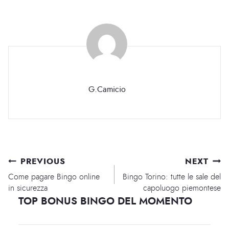
G.Camicio
PREVIOUS
NEXT
Come pagare Bingo online
Bingo Torino: tutte le sale del
in sicurezza
capoluogo piemontese
TOP BONUS BINGO DEL MOMENTO