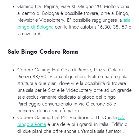
Gaming Hall Regina, viale XII Giugno 20: Molto vicina
al centro di Bologna è possibile trovare, oltre al Bingo,
Newslot e Videolottery. E’ possibile raggiungere la
sala
bingo di Bologna
con le linee autobus 16,30, 38, 59 e
la navetta A.
Sale Bingo Codere Roma
Codere Gaming Hall Cola di Rienzo, Piazza Cola di
Rienzo 88/90: Vicina al quartiere Prati è una pregiata
struttura a due piani dove vi è la possibilità di trovare
una sala per le Slot e le VideoLottery oltre ad un grande
sale esclusivamente dedicato al gioco del bingo.
Parcheggio convenzionato in via Cicerone 68 e
presenza di una zona fumatori.
Codere Gaming Hall RE, Via Siponto 11. Questa
sala
bingo a Roma
è una delle più grandi in Italia. Edificio
di due piani che offre anche un’ampia sala fumatori.