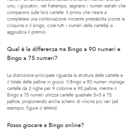
uno; i giocatori, nel frattempo, segnano i numeri estratti che
compaiono sulle loro cartelle. Il primo che riesce a
completare una combinazione vincente prestabilita (come la
cinquina o il bingo, cioè tutti i numeri della cartella) si
aggiudica il premio.
Qual è la differenza tra Bingo a 90 numeri e
Bingo a 75 numeri?
La distinzione principale riguarda la struttura delle cartelle e
il totale delle palline in gioco. Il Bingo a 90 numeri impiega
cartelle da 3 righe per 9 colonne e 90 palline, mentre il
Bingo a 75 numeri utilizza cartelle quadrate 5×5 e 75
palline, proponendo anche schemi di vincita più vari (ad
esempio, figure o lettere).
Posso giocare a Bingo online?