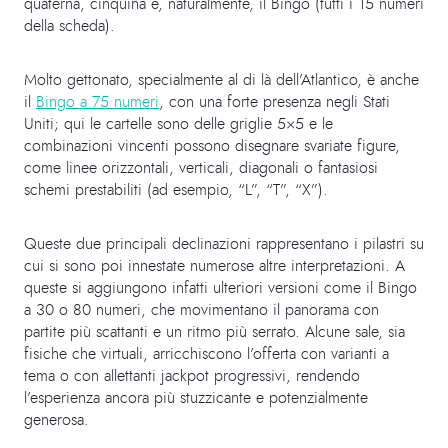
quaterna, cinquina e, naturalmente, il Bingo (tutti i 15 numeri
della scheda).
Molto gettonato, specialmente al di là dell’Atlantico, è anche
il
Bingo a 75 numeri
, con una forte presenza negli Stati
Uniti; qui le cartelle sono delle griglie 5×5 e le
combinazioni vincenti possono disegnare svariate figure,
come linee orizzontali, verticali, diagonali o fantasiosi
schemi prestabiliti (ad esempio, “L”, “T”, “X”).
Queste due principali declinazioni rappresentano i pilastri su
cui si sono poi innestate numerose altre interpretazioni. A
queste si aggiungono infatti ulteriori versioni come il Bingo
a 30 o 80 numeri, che movimentano il panorama con
partite più scattanti e un ritmo più serrato. Alcune sale, sia
fisiche che virtuali, arricchiscono l’offerta con varianti a
tema o con allettanti jackpot progressivi, rendendo
l’esperienza ancora più stuzzicante e potenzialmente
generosa.