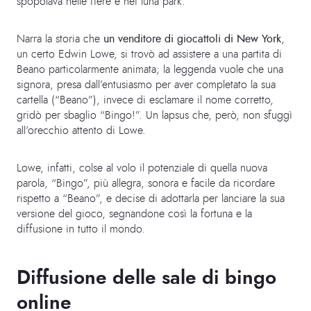
spopolava nelle fiere e nei luna park.
Narra la storia che
un venditore di giocattoli di New York
,
un certo Edwin Lowe, si trovò ad assistere a una partita di
Beano particolarmente animata; la leggenda vuole che una
signora, presa dall’entusiasmo per aver completato la sua
cartella (“Beano”), invece di esclamare il nome corretto,
gridò per sbaglio “Bingo!”. Un lapsus che, però, non sfuggì
all’orecchio attento di Lowe.
Lowe, infatti, colse al volo il potenziale di quella nuova
parola, “Bingo”, più allegra, sonora e facile da ricordare
rispetto a “Beano”, e decise di adottarla per lanciare la sua
versione del gioco, segnandone così la fortuna e la
diffusione in tutto il mondo.
Diffusione delle sale di bingo
online