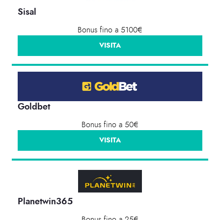
Sisal
Bonus fino a 5100€
VISITA
Goldbet
Bonus fino a 50€
VISITA
Planetwin365
Bonus fino a 25€