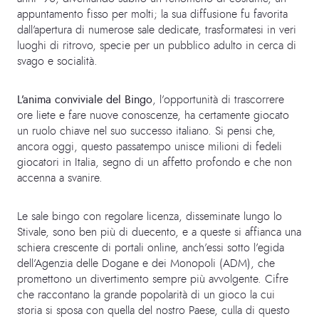
appuntamento fisso per molti; la sua diffusione fu favorita
dall’apertura di numerose sale dedicate, trasformatesi in veri
luoghi di ritrovo, specie per un pubblico adulto in cerca di
svago e socialità.
L’anima conviviale del Bingo
, l’opportunità di trascorrere
ore liete e fare nuove conoscenze, ha certamente giocato
un ruolo chiave nel suo successo italiano. Si pensi che,
ancora oggi, questo passatempo unisce milioni di fedeli
giocatori in Italia, segno di un affetto profondo e che non
accenna a svanire.
Le sale bingo con regolare licenza, disseminate lungo lo
Stivale, sono ben più di duecento, e a queste si affianca una
schiera crescente di portali online, anch’essi sotto l’egida
dell’Agenzia delle Dogane e dei Monopoli (ADM), che
promettono un divertimento sempre più avvolgente. Cifre
che raccontano la grande popolarità di un gioco la cui
storia si sposa con quella del nostro Paese, culla di questo