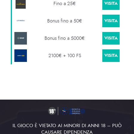
Fino a 25€
VISITA
Bonus fino a 50€
VISITA
Bonus fino a 5000€
VISITA
2100€ + 100 FS
VISITA
IL GIOCO È VIETATO AI MINORI DI ANNI 18 – PUÒ
CAUSARE DIPENDENZA